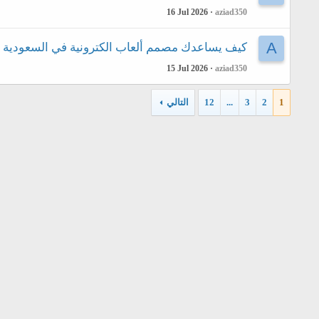
16 Jul 2026
aziad350
A
كيف يساعدك مصمم ألعاب الكترونية في السعودية ع
15 Jul 2026
aziad350
1
2
3
...
12
التالي