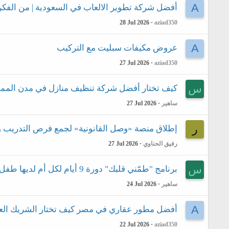
A
أفضل شركة تطوير الالعاب في السعودية | من الفك
28 Jul 2026
aziad350
A
عروض مكيفات سبليت مع التركيب
27 Jul 2026
aziad350
س
كيف تختار أفضل شركة تنظيف منازل في مدن الممل
ساهير
27 Jul 2026
ر
إطلاق منصة «وصل القانونية» لجمع فرص التدريب و
رفيق الحناوي
27 Jul 2026
س
برنامج "طمّني قلبك" دورة 9 أيام لكل أم لديها طفل يعاني من فرط النشاط
ساهير
24 Jul 2026
A
أفضل مطور عقاري في مصر كيف تختار الشريك الع
22 Jul 2026
aziad350