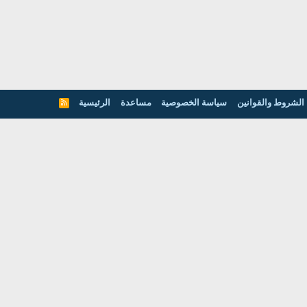
الشروط والقوانين
سياسة الخصوصية
مساعدة
الرئيسية
R
S
S
عن موقعنا
منتديات عالم الجودة : هى أكب
ونظمها الإدارية فى كل العالم 
المجالات العلمية و التطبيقية لل
الإدارية.
ة
الساعة الآن
07:16 PM