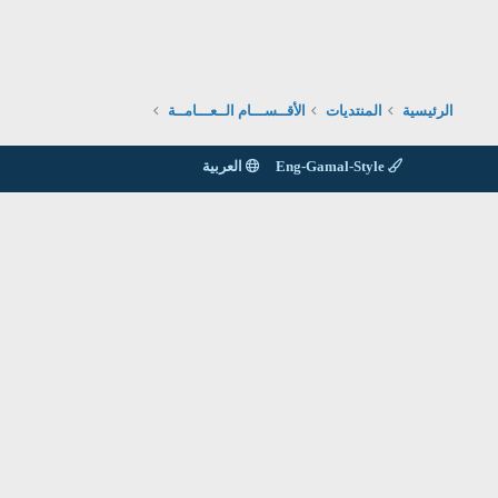
الرئيسية
المنتديات
الأقــســـام الــعـــامــة
Eng-Gamal-Style
العربية
الاتصال بنا
يمكن الاتصال بنا عن طريق الوسائل المكتوبة بالاسفل
Email : info@alamelgawda.com
Email : info@altaknyia.com
Mobile : 002-01060760702
Mobile : 002-01020346433