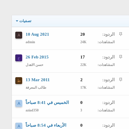
تصفيات
م
الردود
20
10 Aug 2021
A
المشاهدات
24K
admin
ث
ب
م
الردود
17
26 Feb 2015
ح
ت
المشاهدات
22K
حسن الاهدل
ث
ب
م
الردود
2
13 Mar 2011
ط
ت
المشاهدات
17K
طالب المعرفة
ث
ب
الردود
0
الخميس في 8:41 صباحاً
A
ت
المشاهدات
3
aziad350
الردود
0
الأربعاء في 8:54 صباحاً
A