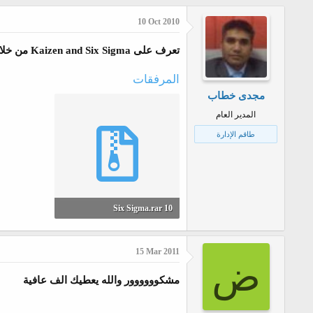
ا
ا
10 Oct 2010
د
ر
ئ
ي
تعرف على Kaizen and Six Sigma من خلال هذا العرض البسيط
ا
خ
المرفقات
ل
ا
مجدى خطاب
م
ل
المدير العام
و
ب
ض
د
طاقم الإدارة
و
ء
ع
10 Six Sigma.rar
110.4 KB · المشاهدات: 133
15 Mar 2011
ض
مشكوووووور والله يعطيك الف عافية