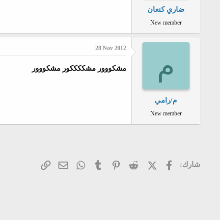
ضاري كنعان
New member
28 Nov 2012
م
مشكووور مشككككور مشكووور
م/رامي
New member
فيسبوك
X (Twitter)
Reddit
Pinterest
Tumblr
WhatsApp
الرابط
البريد الإلكتروني
شارك: