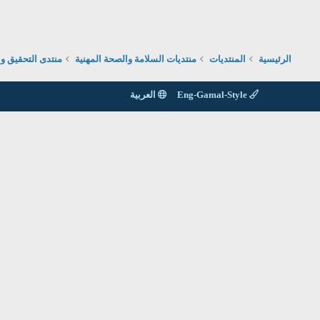
الرئيسية
المنتديات
منتديات السلامة والصحة المهنية
منتدى التحقيق و
Eng-Gamal-Style
العربية
الاتصال بنا
يمكن الاتصال بنا عن طريق الوسائل المكتوبة بالاسفل
Email : info@alamelgawda.com
Email : info@altaknyia.com
Mobile : 002-01060760702
Mobile : 002-01020346433