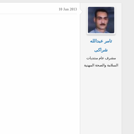
ا
ا
10 Jan 2013
د
ر
ئ
ي
ا
خ
ل
ا
تامر عبدالله
م
ل
و
ب
شراكى
ض
د
مشرف عام منتديات
و
ء
السلامة والصحة المهنية
ع