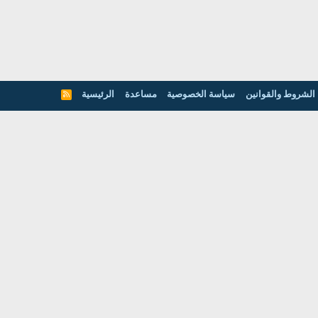
الشروط والقوانين
سياسة الخصوصية
مساعدة
الرئيسية
R
S
S
عن موقعنا
منتديات عالم الجودة : هى أكب
ونظمها الإدارية فى كل العالم 
المجالات العلمية و التطبيقية لل
الإدارية.
ة
الساعة الآن
07:16 PM